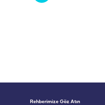
Profesyonel İngilizce
Eğitimi Almak İçin
Bize Ulaşın!
+90 533 519 45 78
Rehberimize Göz Atın