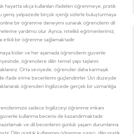
lük hayatta sıkça kullanılan ifadeleri öğrenmeye, pratik
 geniş yelpazede birçok içeriği sizlerle buluşturmaya
, online bir öğrenme deneyimi sunarak öğrencilerin dil
elerine yardımcı olur. Ayrıca, nitelikli eğitmenlerimiz,
ha etkili bir öğrenme sağlamaktadır.
amaya böler ve her aşamada öğrencilerin güvenle
iyesinde, öğrencilere dilin temel yapı taşlarını
aklanırız. Orta seviyede, öğrenciler daha karmaşık
ekilde ifade etme becerilerini güçlendirirler. Üst düzeyde
odaklanarak öğrencileri İngilizcede gerçek bir uzmanlığa
encilerimize sadece İngilizceyi öğrenme imkanı
zgüvenle kullanma becerisi de kazandırmaktadır.
hazırlamak ve dil becerilerini günlük yaşam durumlarına
tır. Dilin günlük kullanımını öğrenme süreci, dilin pratik