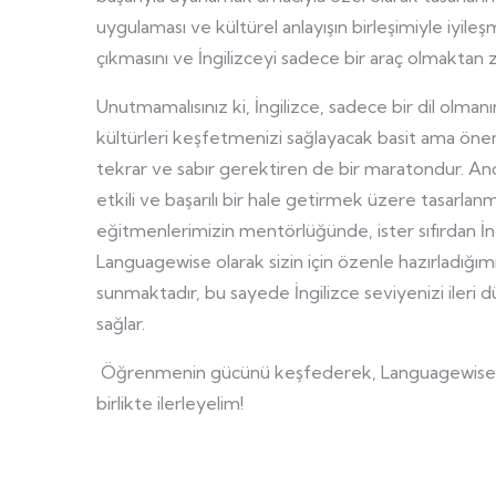
uygulaması ve kültürel anlayışın birleşimiyle iyile
çıkmasını ve İngilizceyi sadece bir araç olmaktan z
Unutmamalısınız ki, İngilizce, sadece bir dil olman
kültürleri keşfetmenizi sağlayacak basit ama öneml
tekrar ve sabır gerektiren de bir maratondur. Anc
etkili ve başarılı bir hale getirmek üzere tasarl
eğitmenlerimizin mentörlüğünde, ister sıfırdan İngi
Languagewise olarak sizin için özenle hazırladığı
sunmaktadır, bu sayede İngilizce seviyenizi ileri 
sağlar.
Öğrenmenin gücünü keşfederek, Languagewise il
birlikte ilerleyelim!