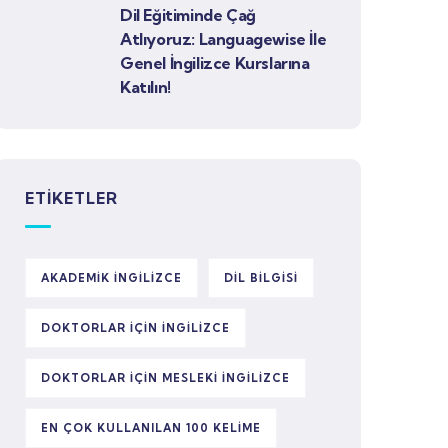
Dil Eğitiminde Çağ
Atlıyoruz: Languagewise İle
Genel İngilizce Kurslarına
Katılın!
ETIKETLER
AKADEMIK INGILIZCE
DIL BILGISI
DOKTORLAR IÇIN INGILIZCE
DOKTORLAR IÇIN MESLEKI INGILIZCE
EN ÇOK KULLANILAN 100 KELIME