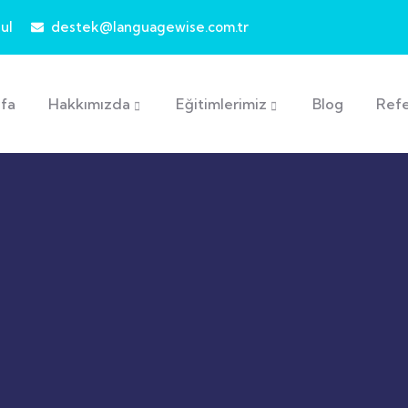
ul
destek@languagewise.com.tr
fa
Hakkımızda
Eğitimlerimiz
Blog
Refe