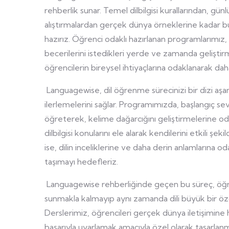
rehberlik sunar. Temel dilbilgisi kurallarından, gün
alıştırmalardan gerçek dünya örneklerine kadar bu
hazırız. Öğrenci odaklı hazırlanan programlarımız
becerilerini istedikleri yerde ve zamanda geliştirm
öğrencilerin bireysel ihtiyaçlarına odaklanarak da
Languagewise, dil öğrenme sürecinizi bir dizi aş
ilerlemelerini sağlar. Programımızda, başlangıç sev
öğreterek, kelime dağarcığını geliştirmelerine od
dilbilgisi konularını ele alarak kendilerini etkili ş
ise, dilin inceliklerine ve daha derin anlamlarına 
taşımayı hedefleriz.
Languagewise rehberliğinde geçen bu süreç, öğr
sunmakla kalmayıp aynı zamanda dili büyük bir ö
Derslerimiz, öğrencileri gerçek dünya iletişimine 
başarıyla uyarlamak amacıyla özel olarak tasarlanmış