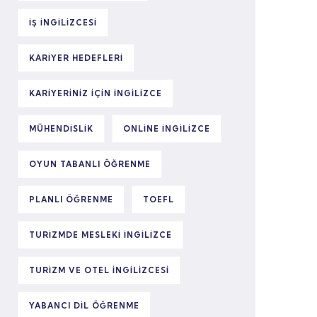
IŞ INGILIZCESI
KARIYER HEDEFLERI
KARIYERINIZ IÇIN INGILIZCE
MÜHENDISLIK
ONLINE INGILIZCE
OYUN TABANLI ÖĞRENME
PLANLI ÖĞRENME
TOEFL
TURIZMDE MESLEKI INGILIZCE
TURIZM VE OTEL INGILIZCESI
YABANCI DIL ÖĞRENME