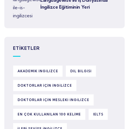
Languagewise İle İş Dünyasında
İngilizce Eğitiminin Yeri
ETIKETLER
AKADEMIK INGILIZCE
DIL BILGISI
DOKTORLAR IÇIN INGILIZCE
DOKTORLAR IÇIN MESLEKI INGILIZCE
EN ÇOK KULLANILAN 100 KELIME
IELTS
ILERI SEVIYE INGILIZCE