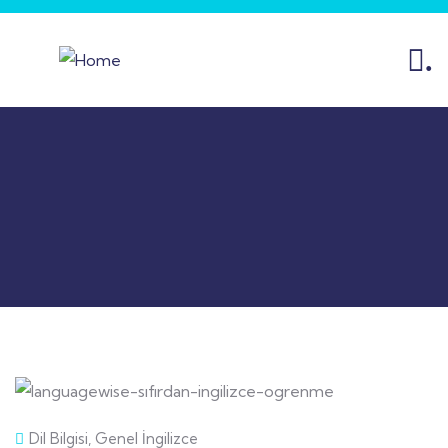
.
Dil Bilgisi
,
Genel İngilizce